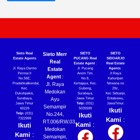
Sieto Real
SIETO
SIETO
Sieto Merr
Estate Agents
PUCANG Real
SIDOARJO
Real
:
Estate Agent
:
Real Estate
Jl. Raya Darmo
Jl. Pucang
Agents
:
Estate
Permai II
Anom Tim.
Jl Raya
Agent
:
No.56E,
No.8,
Kahuripan
Pradahkalikendal,
Kertajaya, Kec.
Nirwana no
Jl. Raya
Kec.
Gubeng,
29z,
Medokan
Dukuhpakis,
Surabaya,
Kec Sidoarjo,
Surabaya,
Jawa Timur
Entalsewu,
Ayu
Jawa Timur
Telp:
(031)
JawaTimur.
Semampir
60226
5035599
Ikuti
Telp:
(031)
No.244,
Ikuti
7322999
Kami
:
RT.006/RW.03,
Kami
:
Ikuti
Medokan
Kami
:
Semampir,