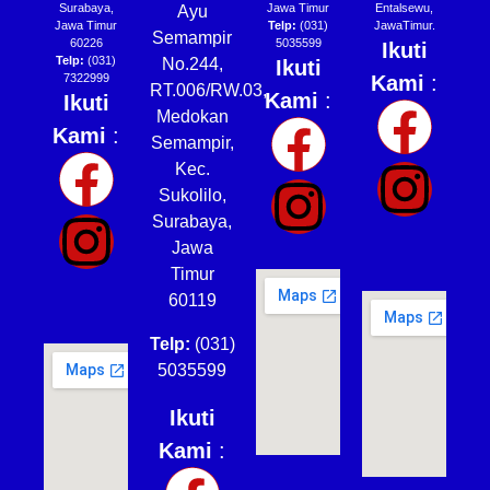
Surabaya,
Jawa Timur
Entalsewu,
Ayu
Jawa Timur
Telp:
(031)
JawaTimur.
Semampir
60226
5035599
Ikuti
Telp:
(031)
No.244,
Ikuti
7322999
Kami
:
RT.006/RW.03,
Kami
:
Ikuti
Medokan
Kami
:
Semampir,
Kec.
Sukolilo,
Surabaya,
Jawa
Timur
60119
Telp:
(031)
5035599
Ikuti
Kami
: