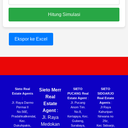
Hitung Simulasi
Ekspor ke Excel
Sieto Real
SIETO
SIETO
Sieto Merr
Estate Agents
PUCANG Real
SIDOARJO
Real
:
Estate Agent
:
Real Estate
Jl. Raya Darmo
Jl. Pucang
Agents
:
Estate
Permai II
Anom Tim.
Jl Raya
Agent
:
No.56E,
No.8,
Kahuripan
Pradahkalikendal,
Kertajaya, Kec.
Nirwana no
Jl. Raya
Kec.
Gubeng,
29z,
Medokan
Dukuhpakis,
Surabaya,
Kec Sidoarjo,