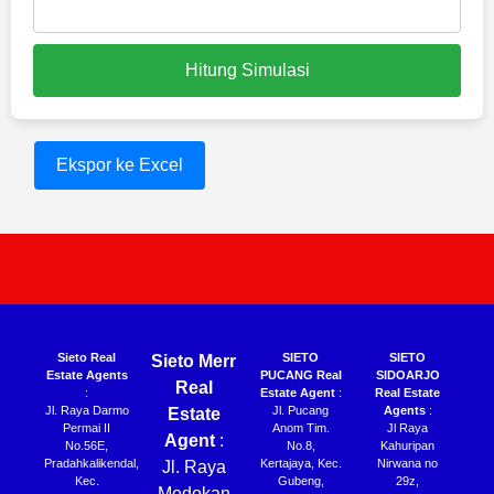
Hitung Simulasi
Ekspor ke Excel
Sieto Real
SIETO
SIETO
Sieto Merr
Estate Agents
PUCANG Real
SIDOARJO
Real
:
Estate Agent
:
Real Estate
Jl. Raya Darmo
Jl. Pucang
Agents
:
Estate
Permai II
Anom Tim.
Jl Raya
Agent
:
No.56E,
No.8,
Kahuripan
Pradahkalikendal,
Kertajaya, Kec.
Nirwana no
Jl. Raya
Kec.
Gubeng,
29z,
Medokan