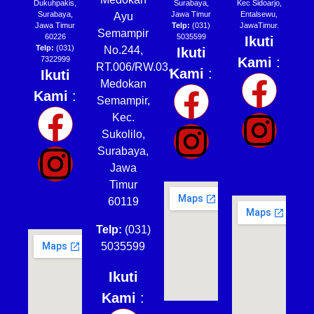
Dukuhpakis,
Surabaya,
Kec Sidoarjo,
Surabaya,
Jawa Timur
Entalsewu,
Ayu
Jawa Timur
Telp:
(031)
JawaTimur.
Semampir
60226
5035599
Ikuti
Telp:
(031)
No.244,
Ikuti
7322999
Kami
:
RT.006/RW.03,
Kami
:
Ikuti
Medokan
Kami
:
Semampir,
Kec.
Sukolilo,
Surabaya,
Jawa
Timur
60119
Telp:
(031)
5035599
Ikuti
Kami
: