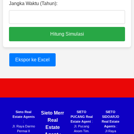
Jangka Waktu (Tahun):
Hitung Simulasi
Ekspor ke Excel
Sieto Real
SIETO
SIETO
Sieto Merr
Estate Agents
PUCANG Real
SIDOARJO
Real
:
Estate Agent
:
Real Estate
Jl. Raya Darmo
Jl. Pucang
Agents
:
Estate
Permai II
Anom Tim.
Jl Raya