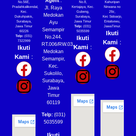
Agent
:
No.56E,
No.8,
Kahuripan
Pradahkalikendal,
Kertajaya, Kec.
Nirwana no
Jl. Raya
Kec.
Gubeng,
29z,
Medokan
Dukuhpakis,
Surabaya,
Kec Sidoarjo,
Surabaya,
Jawa Timur
Entalsewu,
Ayu
Jawa Timur
Telp:
(031)
JawaTimur.
Semampir
60226
5035599
Ikuti
Telp:
(031)
No.244,
Ikuti
7322999
Kami
:
RT.006/RW.03,
Kami
:
Ikuti
Medokan
Kami
:
Semampir,
Kec.
Sukolilo,
Surabaya,
Jawa
Timur
60119
Telp:
(031)
5035599
Ikuti