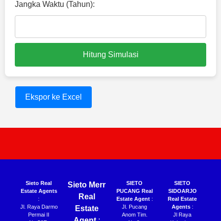
Jangka Waktu (Tahun):
Hitung Simulasi
Ekspor ke Excel
Sieto Real
SIETO
SIETO
Sieto Merr
Estate Agents
PUCANG Real
SIDOARJO
Real
:
Estate Agent
:
Real Estate
Jl. Raya Darmo
Jl. Pucang
Agents
:
Estate
Permai II
Anom Tim.
Jl Raya
Agent
: