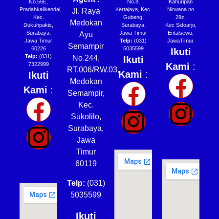
No.56E,
No.8,
Kahuripan
Pradahkalikendal,
Kertajaya, Kec.
Nirwana no
Jl. Raya
Kec.
Gubeng,
29z,
Medokan
Dukuhpakis,
Surabaya,
Kec Sidoarjo,
Surabaya,
Jawa Timur
Entalsewu,
Ayu
Jawa Timur
Telp:
(031)
JawaTimur.
Semampir
60226
5035599
Ikuti
Telp:
(031)
No.244,
Ikuti
7322999
Kami
:
RT.006/RW.03,
Kami
:
Ikuti
Medokan
Kami
:
Semampir,
Kec.
Sukolilo,
Surabaya,
Jawa
Timur
60119
Telp:
(031)
5035599
Ikuti