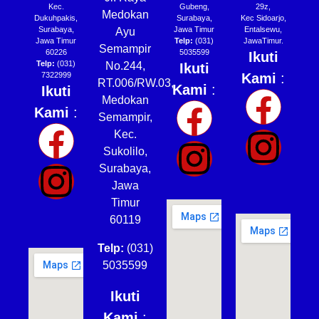
Kec.
Gubeng,
29z,
Medokan
Dukuhpakis,
Surabaya,
Kec Sidoarjo,
Surabaya,
Jawa Timur
Entalsewu,
Ayu
Jawa Timur
Telp:
(031)
JawaTimur.
Semampir
60226
5035599
Ikuti
Telp:
(031)
No.244,
Ikuti
7322999
Kami
:
RT.006/RW.03,
Kami
:
Ikuti
Medokan
Kami
:
Semampir,
Kec.
Sukolilo,
Surabaya,
Jawa
Timur
60119
Telp:
(031)
5035599
Ikuti
Kami
: