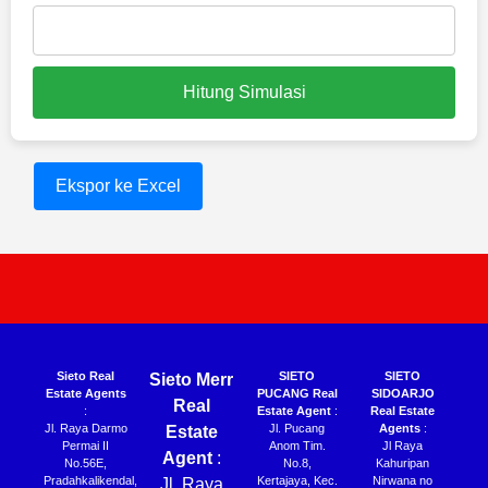
Hitung Simulasi
Ekspor ke Excel
Sieto Real
SIETO
SIETO
Sieto Merr
Estate Agents
PUCANG Real
SIDOARJO
Real
:
Estate Agent
:
Real Estate
Jl. Raya Darmo
Jl. Pucang
Agents
:
Estate
Permai II
Anom Tim.
Jl Raya
Agent
:
No.56E,
No.8,
Kahuripan
Pradahkalikendal,
Kertajaya, Kec.
Nirwana no
Jl. Raya