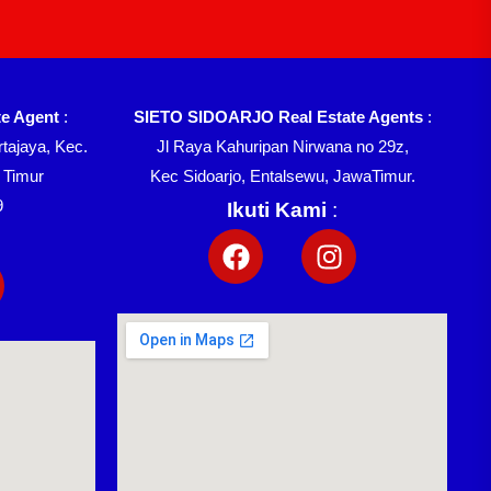
e Agent
:
SIETO SIDOARJO Real Estate Agents
:
tajaya, Kec.
Jl Raya Kahuripan Nirwana no 29z,
 Timur
Kec Sidoarjo, Entalsewu, JawaTimur.
9
Ikuti Kami
: