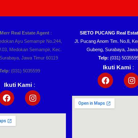
 Merr Real Estate Agent
:
SIETO PUCANG Real Estat
Medokan Ayu Semampir No.244,
Jl. Pucang Anom Tim. No.8, Ker
.03, Medokan Semampir, Kec.
Gubeng, Surabaya, Jawa
, Surabaya, Jawa Timur 60119
Telp:
(031) 503559
Ikuti Kami
:
Telp:
(031) 5035599
Ikuti Kami
: