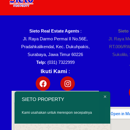
Sieto Real Estate Agents
:
Sieto
Jl. Raya Darmo Permai II No.56E,
Jl. Raya 
Pradahkalikendal, Kec. Dukuhpakis,
RT.006/RW
Surabaya, Jawa Timur 60226
Sukolilo
Telp:
(031) 7322999
Ikuti Kami
:
SIETO PROPERTY
Kami usahakan untuk merespon secepatnya