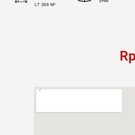
SHM
LT 358 M²
Rp