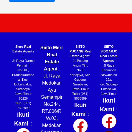
Sieto Real
SIETO
SIETO
Sieto Merr
Estate Agents
PUCANG Real
SIDOARJO
Real
:
Estate Agent
:
Real Estate
Jl. Raya Darmo
Jl. Pucang
Agents
:
Estate
Permai II
Anom Tim.
Jl Raya
Agent
:
No.56E,
No.8,
Kahuripan
Pradahkalikend
Kertajaya, Kec.
Nirwana no
Jl. Raya
al, Kec.
Gubeng,
29z,
Medokan
Dukuhpakis,
Surabaya,
Kec Sidoarjo,
Surabaya,
Jawa Timur
Entalsewu,
Ayu
Jawa Timur
Telp:
(031)
JawaTimur.
Semampir
60226
5035599
Ikuti
Telp:
(031)
No.244,
Ikuti
7322999
Kami
:
RT.006/R
Kami
:
Ikuti
W.03,
Kami
:
Medokan