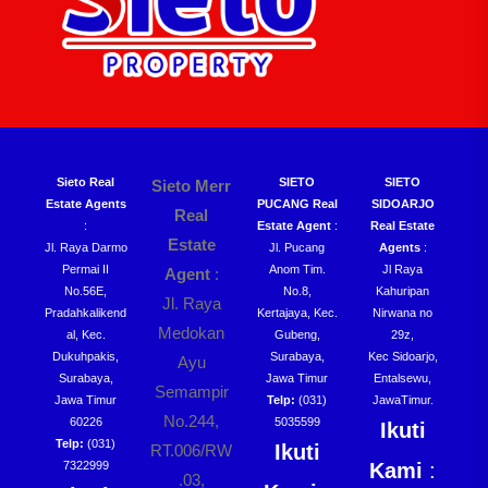
Sieto Real
SIETO
SIETO
Sieto Merr
Estate Agents
PUCANG Real
SIDOARJO
Real
:
Estate Agent
:
Real Estate
Estate
Jl. Raya Darmo
Jl. Pucang
Agents
:
Permai II
Anom Tim.
Jl Raya
Agent
:
No.56E,
No.8,
Kahuripan
Jl. Raya
Pradahkalikend
Kertajaya, Kec.
Nirwana no
Medokan
al, Kec.
Gubeng,
29z,
Dukuhpakis,
Surabaya,
Kec Sidoarjo,
Ayu
Surabaya,
Jawa Timur
Entalsewu,
Semampir
Jawa Timur
Telp:
(031)
JawaTimur.
No.244,
60226
5035599
Ikuti
Telp:
(031)
Ikuti
RT.006/RW
7322999
Kami
:
.03,