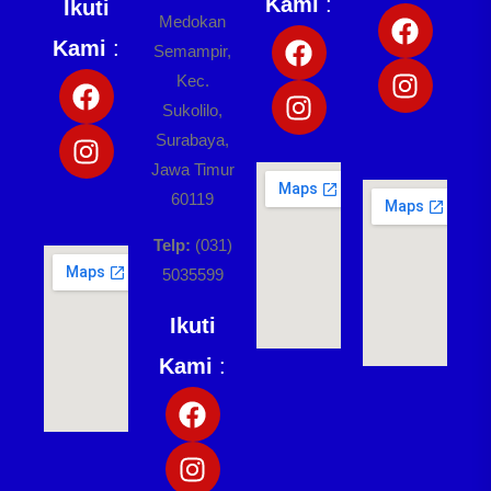
Kami
:
Ikuti
Medokan
Kami
:
Semampir,
Kec.
Sukolilo,
Surabaya,
Jawa Timur
60119
Telp:
(031)
5035599
Ikuti
Kami
: