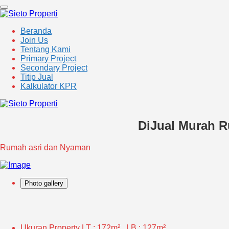
Beranda
Join Us
Tentang Kami
Primary Project
Secondary Project
Titip Jual
Kalkulator KPR
DiJual Murah R
Rumah asri dan Nyaman
Photo gallery
Ukuran Property
LT : 172m² , LB : 127m²