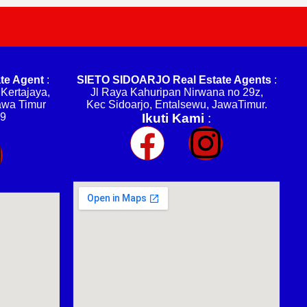
te Agent
:
SIETO SIDOARJO Real Estate Agents
:
Kertajaya,
Jl Raya Kahuripan Nirwana no 29z,
awa Timur
Kec Sidoarjo, Entalsewu, JawaTimur.
99
Ikuti Kami
: