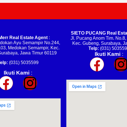
SIETO PUCANG Real Esta
Merr Real Estate Agent
:
Jl. Pucang Anom Tim. No.8, 
edokan Ayu Semampir No.244,
Kec. Gubeng, Surabaya, J
03, Medokan Semampir, Kec.
Telp:
(031) 50355
 Surabaya, Jawa Timur 60119
Ikuti Kami
:
elp:
(031) 5035599
Ikuti Kami
: