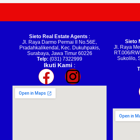
Sieto Real Estate Agents
:
Sieto 
Jl. Raya Darmo Permai II No.56E,
Jl. Raya M
Pradahkalikendal, Kec. Dukuhpakis,
RT.006/RW.
Surabaya, Jawa Timur 60226
Sukolilo,
Telp:
(031) 7322999
Ikuti Kami
:
T