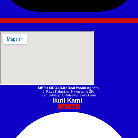
SIETO SIDOARJO Real Estate Agents
:
Jl Raya Kahuripan Nirwana no 29z,
Kec Sidoarjo, Entalsewu, JawaTimur.
Ikuti Kami
:
Facebook