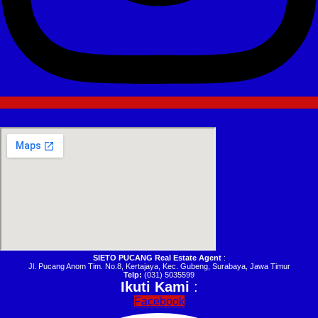
SIETO PUCANG Real Estate Agent
:
Jl. Pucang Anom Tim. No.8, Kertajaya, Kec. Gubeng, Surabaya, Jawa Timur
Telp:
(031) 5035599
Ikuti Kami
:
Facebook