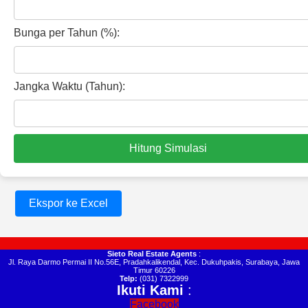
Bunga per Tahun (%):
Jangka Waktu (Tahun):
Hitung Simulasi
Ekspor ke Excel
Sieto Real Estate Agents
:
Jl. Raya Darmo Permai II No.56E, Pradahkalikendal, Kec. Dukuhpakis, Surabaya, Jawa
Timur 60226
Telp:
(031) 7322999
Ikuti Kami
:
Facebook