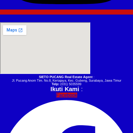
SIETO PUCANG Real Estate Agent
:
Jl. Pucang Anom Tim. No.8, Kertajaya, Kec. Gubeng, Surabaya, Jawa Timur
Telp:
(031) 5035599
Ikuti Kami
:
Facebook