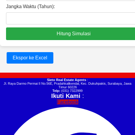
Jangka Waktu (Tahun):
Hitung Simulasi
Ekspor ke Excel
Sieto Real Estate Agents
:
Jl. Raya Darmo Permai II No.56E, Pradahkalikendal, Kec. Dukuhpakis, Surabaya, Jawa
Timur 60226
Telp:
(031) 7322999
Ikuti Kami
:
Facebook