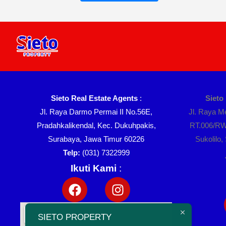
Sieto Real Estate Agents
:
Sieto
Jl. Raya Darmo Permai II No.56E,
Jl. Raya 
Pradahkalikendal, Kec. Dukuhpakis,
RT.006/RW
Surabaya, Jawa Timur 60226
Sukolilo
Telp:
(031) 7322999
Ikuti Kami
:
SIETO PROPERTY