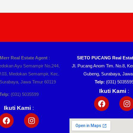
 Merr Real Estate Agent
:
SIETO PUCANG Real Estat
Medokan Ayu Semampir No.244,
Jl. Pucang Anom Tim. No.8, Ker
.03, Medokan Semampir, Kec.
Gubeng, Surabaya, Jawa
, Surabaya, Jawa Timur 60119
Telp:
(031) 503559
Ikuti Kami
:
Telp:
(031) 5035599
Ikuti Kami
: