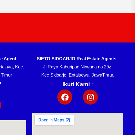
e Agent
:
SIETO SIDOARJO Real Estate Agents
:
tajaya, Kec.
Jl Raya Kahuripan Nirwana no 29z,
 Timur
Kec Sidoarjo, Entalsewu, JawaTimur.
9
Ikuti Kami
: