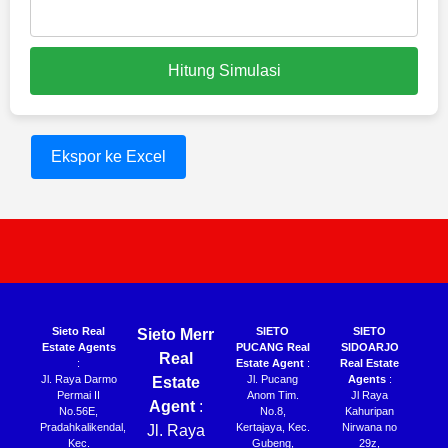
Hitung Simulasi
Ekspor ke Excel
Sieto Real
SIETO
SIETO
Sieto Merr
Estate Agents
PUCANG Real
SIDOARJO
Real
:
Estate Agent
:
Real Estate
Jl. Raya Darmo
Jl. Pucang
Agents
:
Estate
Permai II
Anom Tim.
Jl Raya
Agent
:
No.56E,
No.8,
Kahuripan
Pradahkalikendal,
Kertajaya, Kec.
Nirwana no
Jl. Raya
Kec.
Gubeng,
29z,