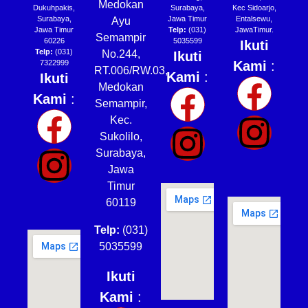
Medokan
Dukuhpakis,
Surabaya,
Kec Sidoarjo,
Surabaya,
Jawa Timur
Entalsewu,
Ayu
Jawa Timur
Telp:
(031)
JawaTimur.
Semampir
60226
5035599
Ikuti
Telp:
(031)
No.244,
Ikuti
7322999
Kami
:
RT.006/RW.03,
Kami
:
Ikuti
Medokan
Kami
:
Semampir,
Kec.
Sukolilo,
Surabaya,
Jawa
Timur
60119
Telp:
(031)
5035599
Ikuti
Kami
: