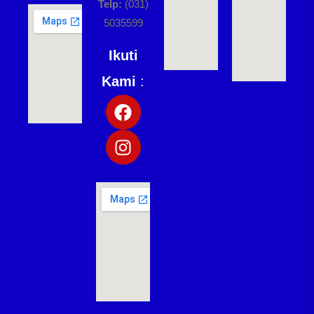
Telp:
(031)
5035599
Ikuti
Kami
: