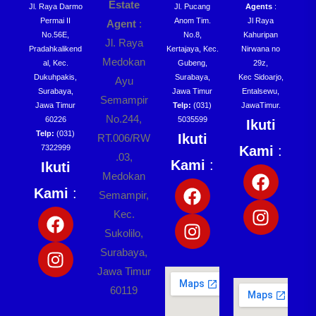
Estate
Jl. Raya Darmo
Jl. Pucang
Agents
:
Permai II
Anom Tim.
Jl Raya
Agent
:
No.56E,
No.8,
Kahuripan
Jl. Raya
Pradahkalikend
Kertajaya, Kec.
Nirwana no
Medokan
al, Kec.
Gubeng,
29z,
Dukuhpakis,
Surabaya,
Kec Sidoarjo,
Ayu
Surabaya,
Jawa Timur
Entalsewu,
Semampir
Jawa Timur
Telp:
(031)
JawaTimur.
No.244,
60226
5035599
Ikuti
Telp:
(031)
Ikuti
RT.006/RW
7322999
Kami
:
.03,
Kami
:
Ikuti
Medokan
Kami
:
Semampir,
Kec.
Sukolilo,
Surabaya,
Jawa Timur
60119