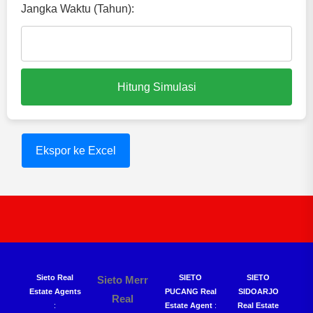
Jangka Waktu (Tahun):
Hitung Simulasi
Ekspor ke Excel
Sieto Real
SIETO
SIETO
Sieto Merr
Estate Agents
PUCANG Real
SIDOARJO
Real
:
Estate Agent
:
Real Estate