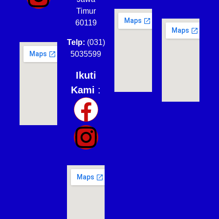
Timur
60119
Telp:
(031)
5035599
Ikuti
Kami
: