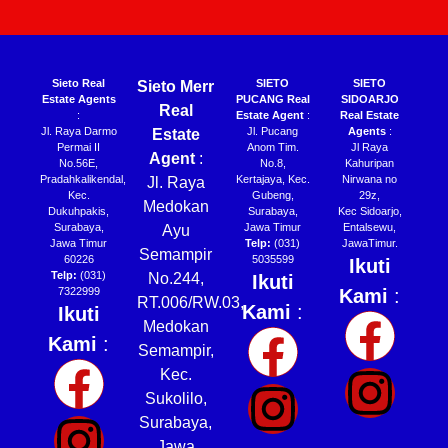
Sieto Real
SIETO
SIETO
Sieto Merr
Estate Agents
PUCANG Real
SIDOARJO
Real
:
Estate Agent
:
Real Estate
Jl. Raya Darmo
Jl. Pucang
Agents
:
Estate
Permai II
Anom Tim.
Jl Raya
Agent
:
No.56E,
No.8,
Kahuripan
Pradahkalikendal,
Kertajaya, Kec.
Nirwana no
Jl. Raya
Kec.
Gubeng,
29z,
Medokan
Dukuhpakis,
Surabaya,
Kec Sidoarjo,
Surabaya,
Jawa Timur
Entalsewu,
Ayu
Jawa Timur
Telp:
(031)
JawaTimur.
Semampir
60226
5035599
Ikuti
Telp:
(031)
No.244,
Ikuti
7322999
Kami
:
RT.006/RW.03,
Kami
:
Ikuti
Medokan
Kami
:
Semampir,
Kec.
Sukolilo,
Surabaya,
Jawa