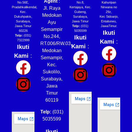
Agent
:
No.56E,
No.8,
Kahuripan
Pradahkalikendal,
Kertajaya, Kec.
Nirwana no
Jl. Raya
Kec.
Gubeng,
29z,
Medokan
Dukuhpakis,
Surabaya,
Kec Sidoarjo,
Surabaya,
Jawa Timur
Entalsewu,
Ayu
Jawa Timur
Telp:
(031)
JawaTimur.
Semampir
60226
5035599
Ikuti
Telp:
(031)
No.244,
Ikuti
7322999
Kami
:
RT.006/RW.03,
Kami
:
Ikuti
Medokan
Kami
:
Semampir,
Kec.
Sukolilo,
Surabaya,
Jawa
Timur
60119
Telp:
(031)
5035599
Ikuti